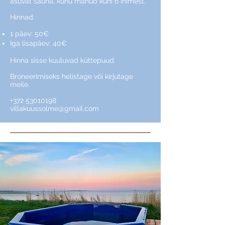
asuvat sauna, kuhu mahub kuni 6 inimest.
Hinnad:
1 päev: 50€
Iga lisapäev: 40€
Hinna sisse kuuluvad küttepuud.
Broneerimiseks helistage või kirjutage
meile.
+372 53010198
villakuussolme@gmail.com