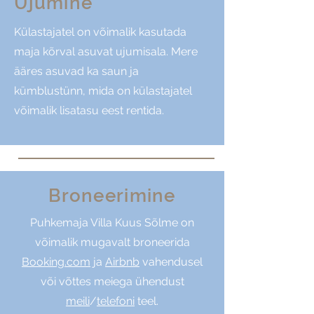
Ujumine
Külastajatel on võimalik kasutada
maja kõrval asuvat ujumisala. Mere
ääres asuvad ka saun ja
kümblustünn, mida on külastajatel
võimalik lisatasu eest rentida.
Broneerimine
Puhkemaja Villa Kuus Sõlme on
võimalik mugavalt broneerida
Booking.com
ja
Airbnb
vahendusel
või võttes meiega ühendust
meili
/
telefoni
teel.