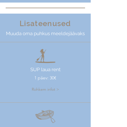
Lisateenused
Muuda oma puhkus meeldejäävaks
SUP laua rent
1 päev: 30€
Rohkem infot >