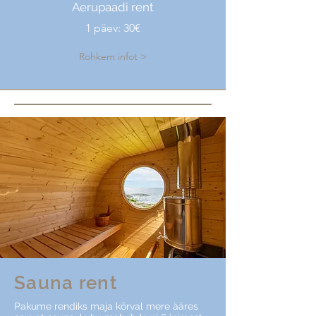
Aerupaadi rent
1 päev: 30€
Rohkem infot >
Sauna rent
Pakume rendiks maja kõrval mere ääres