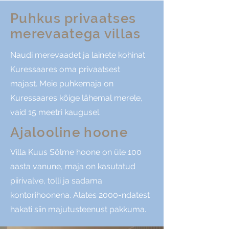
Puhkus privaatses
merevaatega villas
Naudi merevaadet ja lainete kohinat
Kuressaares oma privaatsest
majast. Meie puhkemaja on
Kuressaares kõige lähemal merele,
vaid 15 meetri kaugusel.
Ajalooline hoone
Villa Kuus Sõlme hoone on üle 100
aasta vanune, maja on kasutatud
piirivalve, tolli ja sadama
kontorihoonena. Alates 2000-ndatest
hakati siin majutusteenust pakkuma.