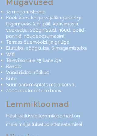
Mugavused
14 magamiskohta
Köök koos kõige vajalikuga söögi
tegemiseks (ahi, pliit, kohvimasin,
veekeetja, söögiriistad, nõud, potid-
pannid, nõudepesumasin)
Terrass õuemööbli ja grilliga
Elutuba, söögituba, 6 magamistuba
Wifi
Televiisor üle 25 kanaliga
Raadio
Voodiriided, rätikud
Küte
Suur parkimisplats maja kõrval
2000-ruutmeetrine hoov
Lemmikloomad
Hästi käituvad lemmikloomad on
meie majja lubatud etteteatamisel.