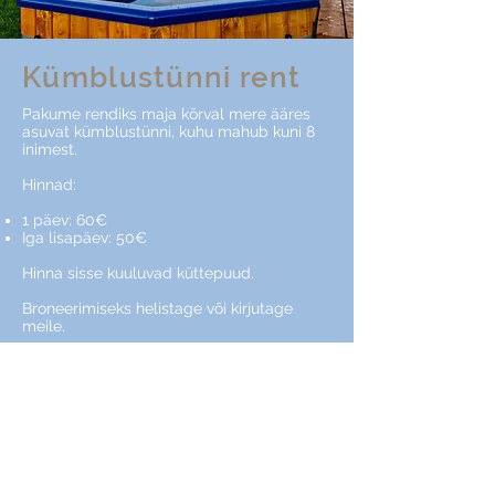
Kümblustünni
rent
Pakume rendiks maja kõrval mere ääres
asuvat kümblustünni, kuhu mahub kuni 8
inimest.
Hinnad:
1 päev: 60€
Iga lisapäev: 50€
Hinna sisse kuuluvad küttepuud.
Broneerimiseks helistage või kirjutage
meile.
+372 53010198
villakuussolme@gmail.com