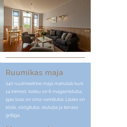
Ruumikas maja
240 ruutmeetrine maja mahutab kuni
14 inimest, kokku on 6 magamistuba,
igas toas on oma vannituba. Lisaks on
köök, söögituba, elutuba ja terrass
grilliga.